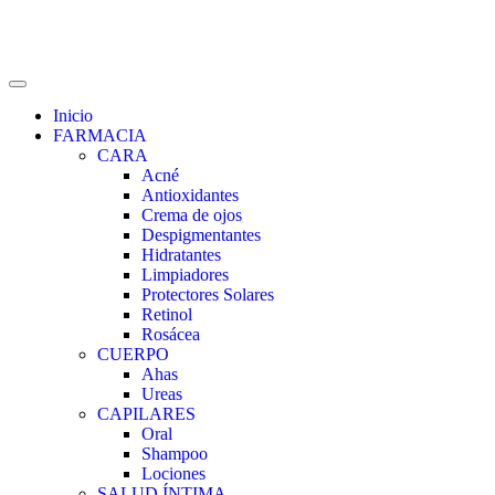
Inicio
FARMACIA
CARA
Acné
Antioxidantes
Crema de ojos
Despigmentantes
Hidratantes
Limpiadores
Protectores Solares
Retinol
Rosácea
CUERPO
Ahas
Ureas
CAPILARES
Oral
Shampoo
Lociones
SALUD ÍNTIMA