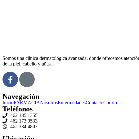
Somos una
clínica dermatológica avanzada
, donde ofrecemos atención
de la piel, cabello y uñas.
Navegación
Inicio
FARMACIA
Nosotros
Enfermedades
Contacto
Carrito
Teléfonos
462 135 1355
462 173 9533
462 334 4807
Ubicación