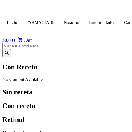
Ir
al
contenido
Inicio
FARMACIA
Nosotros
Enfermedades
Carr
$
0.00
0
Cart
Products
search
Con Receta
No Content Available
Sin receta
Con receta
Retinol