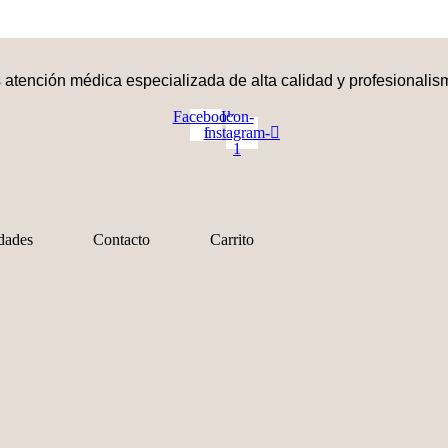
atención médica especializada de alta calidad y profesionalism
Facebook-
Icon-
f
instagram-
1
dades
Contacto
Carrito