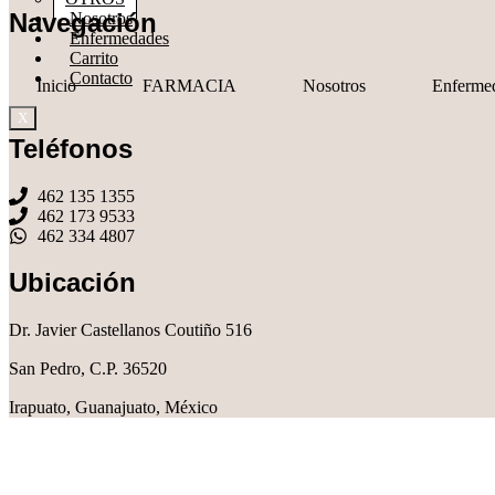
Navegación
Nosotros
Enfermedades
Carrito
Contacto
Inicio
FARMACIA
Nosotros
Enferme
X
Teléfonos
462 135 1355
462 173 9533
462 334 4807
Ubicación
Dr. Javier Castellanos Coutiño 516
San Pedro, C.P. 36520
Irapuato, Guanajuato, México