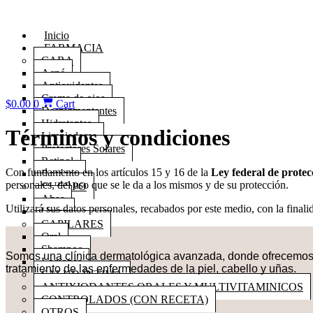
Ir
al
Inicio
contenido
FARMACIA
CARA
Acné
Antioxidantes
Crema de ojos
$
0.00
0
Cart
Despigmentantes
Hidratantes
Términos y condiciones
Limpiadores
Protectores Solares
Retinol
Con fundamento en los artículos 15 y 16 de la
Ley federal de protec
Rosácea
personales, del uso que se le da a los mismos y de su protección.
CUERPO
Ahas
Utilizará sus datos personales, recabados por este medio, con la final
Ureas
CAPILARES
Oral
Shampoo
Somos una
clínica dermatológica avanzada
, donde ofrecemos 
Lociones
tratamiento de las enfermedades de la piel, cabello y uñas.
SALUD ÍNTIMA
ANTIXIODANTES ORALES Y MULTIVITAMINICOS
CONTROLADOS (CON RECETA)
OTROS