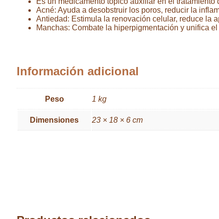
Es un medicamento tópico auxiliar en el tratamiento 
Acné: Ayuda a desobstruir los poros, reducir la infla
Antiedad: Estimula la renovación celular, reduce la a
Manchas: Combate la hiperpigmentación y unifica el 
Información adicional
Peso
1 kg
Dimensiones
23 × 18 × 6 cm