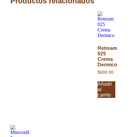
Productos relacionados
Retream
025
Crema
Dermico
$
600.00
Añadir
al
carrito