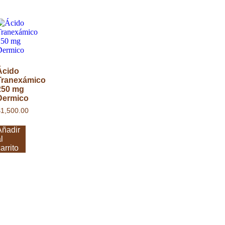
Ácido
Tranexámico
250 mg
Dermico
$
1,500.00
Añadir
l
arrito