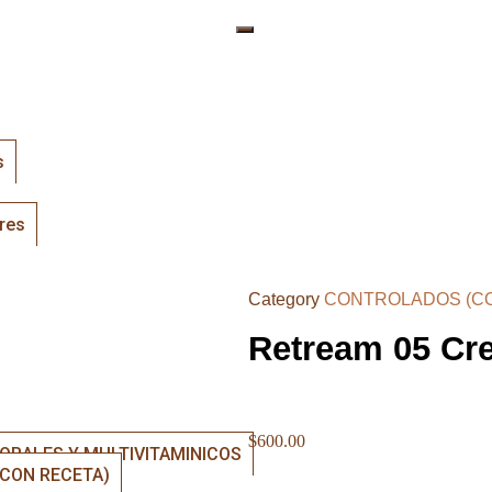
s
res
Category
CONTROLADOS (C
Retream 05 Cr
$
600.00
ORALES Y MULTIVITAMINICOS
CON RECETA)