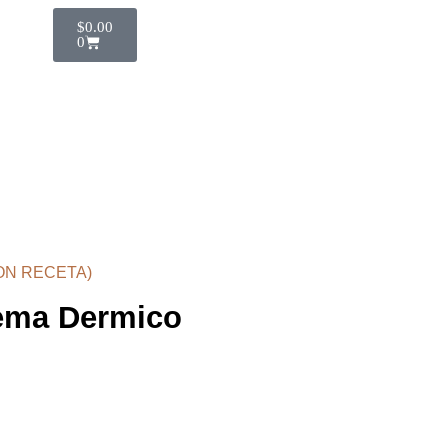
$
0.00
0
ON RECETA)
ema Dermico