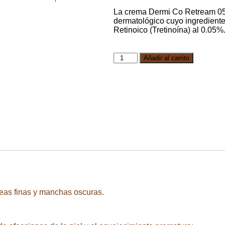
La crema Dermi Co Retream 05
dermatológico cuyo ingrediente 
Retinoico (Tretinoína) al 0.05%
Añadir al carrito
neas finas y manchas oscuras.