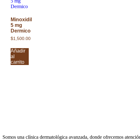
Minoxidil
5 mg
Dermico
$
1,500.00
Añadir
al
carrito
Somos una
clínica dermatológica avanzada
, donde ofrecemos atención