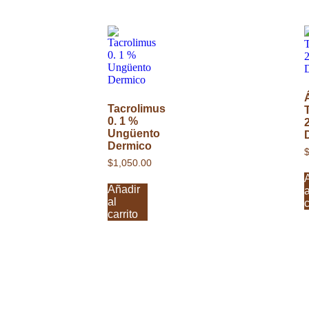
Tacrolimus
0. 1 %
Ungüento
Dermico
$
1,050.00
Añadir
a
al
c
carrito