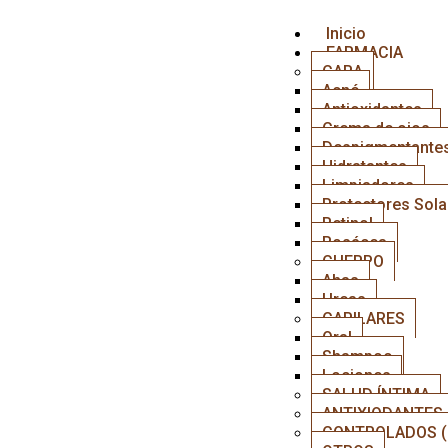
Inicio
FARMACIA
CARA
Acné
Antioxidantes
Crema de ojos
Despigmentante
Hidratantes
Limpiadores
Protectores Sola
Retinol
Rosácea
CUERPO
Ahas
Ureas
CAPILARES
Oral
Shampoo
Lociones
SALUD ÍNTIMA
ANTIXIODANTES 
CONTROLADOS (