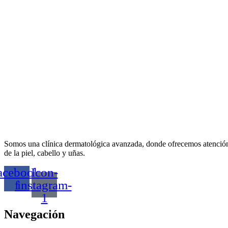
Somos una
clínica dermatológica avanzada
, donde ofrecemos atención
de la piel, cabello y uñas.
acebook-
Icon-
f
instagram-
1
Navegación