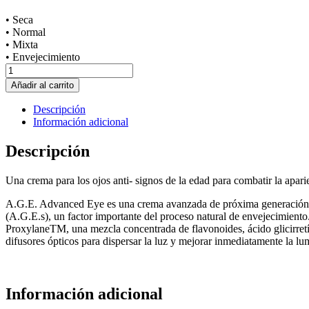
• Seca
• Normal
• Mixta
• Envejecimiento
A.G.E.
Advanced
Añadir al carrito
Eye
Skin
Descripción
Ceuticals
Información adicional
cantidad
Descripción
Una crema para los ojos anti- signos de la edad para combatir la aparie
A.G.E. Advanced Eye es una crema avanzada de próxima generación para
(A.G.E.s), un factor importante del proceso natural de envejecimiento.
ProxylaneTM, una mezcla concentrada de flavonoides, ácido glicirretín
difusores ópticos para dispersar la luz y mejorar inmediatamente la lum
Información adicional