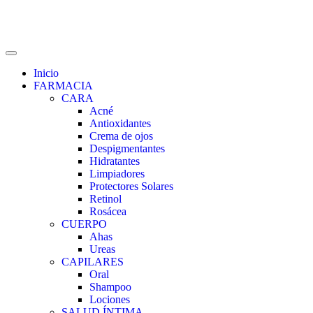
Inicio
FARMACIA
CARA
Acné
Antioxidantes
Crema de ojos
Despigmentantes
Hidratantes
Limpiadores
Protectores Solares
Retinol
Rosácea
CUERPO
Ahas
Ureas
CAPILARES
Oral
Shampoo
Lociones
SALUD ÍNTIMA